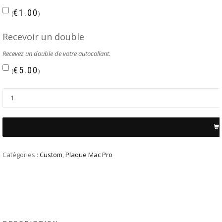
€
1.00
(
)
Recevoir un double
Recevez un double de votre autocollant.
€
5.00
(
)
Catégories :
Custom
,
Plaque Mac Pro