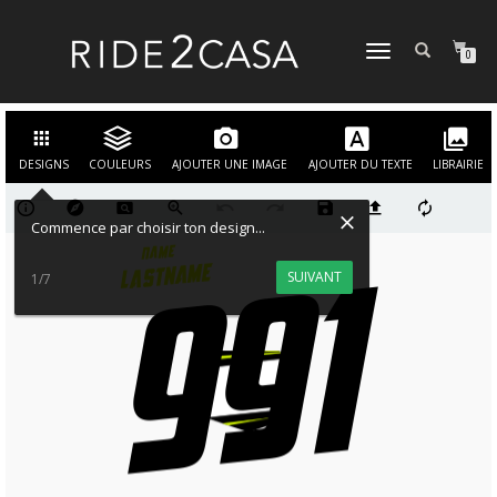
DÉPLIER
0
LA
NAVIGATION
DESIGNS
COULEURS
AJOUTER UNE IMAGE
AJOUTER DU TEXTE
LIBRAIRIE
Commence par choisir ton design...
SUIVANT
1/7